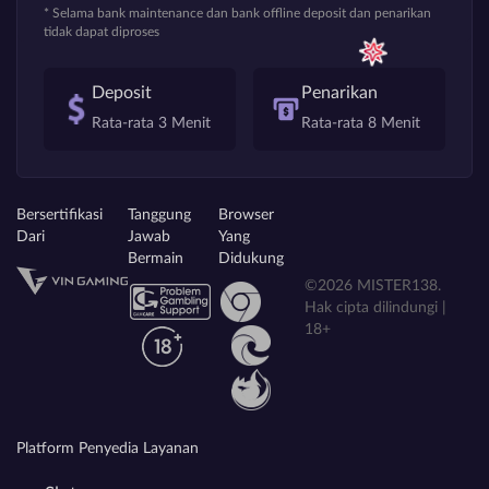
* Selama bank maintenance dan bank offline deposit dan penarikan
tidak dapat diproses
Deposit
Penarikan
Rata-rata 3 Menit
Rata-rata 8 Menit
Bersertifikasi
Tanggung
Browser
Dari
Jawab
Yang
Bermain
Didukung
©2026 MISTER138.
Hak cipta dilindungi |
18+
Platform Penyedia Layanan