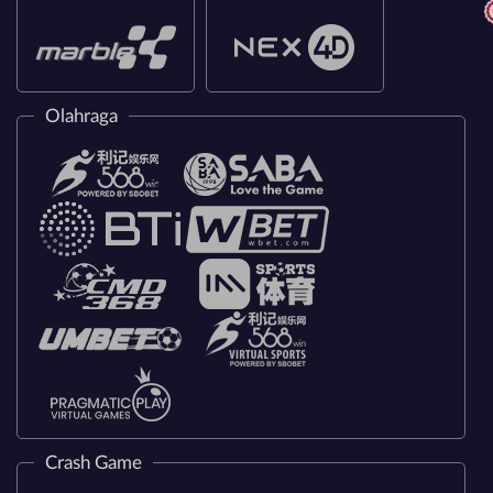
Olahraga
Crash Game