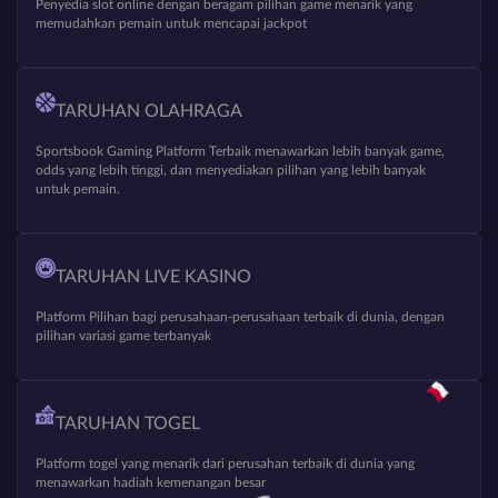
Penyedia slot online dengan beragam pilihan game menarik yang
memudahkan pemain untuk mencapai jackpot
TARUHAN OLAHRAGA
Sportsbook Gaming Platform Terbaik menawarkan lebih banyak game,
odds yang lebih tinggi, dan menyediakan pilihan yang lebih banyak
untuk pemain.
TARUHAN LIVE KASINO
Platform Pilihan bagi perusahaan-perusahaan terbaik di dunia, dengan
pilihan variasi game terbanyak
TARUHAN TOGEL
Platform togel yang menarik dari perusahan terbaik di dunia yang
menawarkan hadiah kemenangan besar