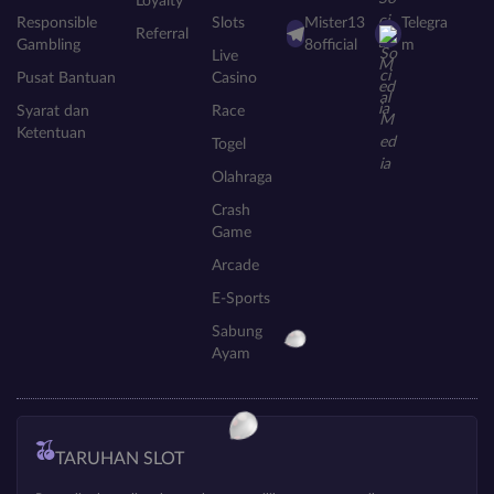
Loyalty
Responsible
Slots
Mister13
Telegra
Referral
Gambling
8official
m
Live
Pusat Bantuan
Casino
Syarat dan
Race
Ketentuan
Togel
Olahraga
Crash
Game
Arcade
E-Sports
Sabung
Ayam
TARUHAN SLOT