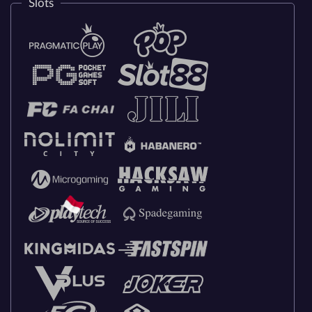
Slots