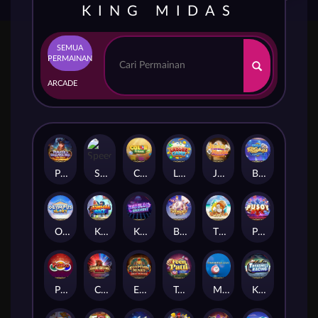
KING MIDAS
SEMUA
PERMAINAN
ARCADE
Pirate's Tresure
Speedy Andar Bahar
Colour Game
Ladder Game
Jhandi Munda
Bola Tangkas
Olympus Glory
KM Virtual Animal Race
KM Marble Knockout
Belangkai 2
Thai Hi Lo 2
Pusoy
Plinko
Cockfighting Arena
Egyptian Mines
Teen Patti Blitz
Max Keno
KM Virtual Treadmill Racing