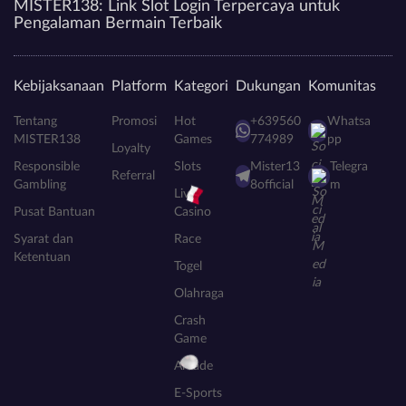
MISTER138: Link Slot Login Terpercaya untuk
Pengalaman Bermain Terbaik
Kebijaksanaan
Platform
Kategori
Dukungan
Komunitas
Tentang
Promosi
Hot
+639560
Whatsa
MISTER138
Games
774989
pp
Loyalty
Responsible
Slots
Mister13
Telegra
Referral
Gambling
8official
m
Live
Pusat Bantuan
Casino
Syarat dan
Race
Ketentuan
Togel
Olahraga
Crash
Game
Arcade
E-Sports