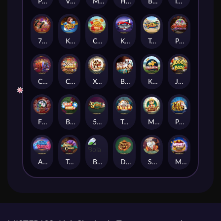
Plinko Rush
Video Poker
Minesweeper
Heist
Blackjack
Iron Dome
7 Up 7 Down
KM Power Ball
Coin Toss
KM Virtual Greyhound Racing
Toon Crash
Poker Roulette
Cards Hi Lo
Coin Pusher
Xoc Dia Lightning
Baccarat: Swipe
KM Virtual Horse Racing
Jogo De Bozo
Fish Prawn Crab 2
Bai Cao
5 Card Poker
Tai Xiu
Monkey King Roulette
Pai Kang
Andar Bahar
Triple Chance
Bola Golek
Dragon Tiger 2
Sic Bo
Money Wheel Deluxe