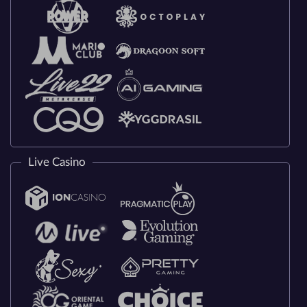
Live Casino