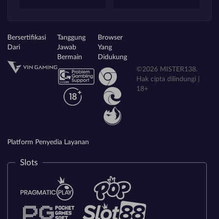
Bersertifikasi
Tanggung
Browser
Dari
Jawab
Yang
Bermain
Didukung
©2026 MISTER138.
Hak cipta dilindungi |
18+
Platform Penyedia Layanan
Slots