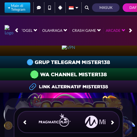
Main di
MASUK
DAF
Telegram
RACE
TOGEL
OLAHRAGA
CRASH GAME
ARCADE
E-