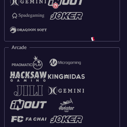
Arcade