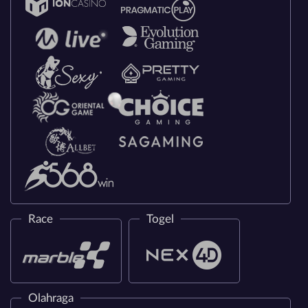
Race
Togel
Olahraga