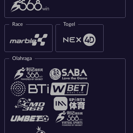
Race
Togel
Olahraga