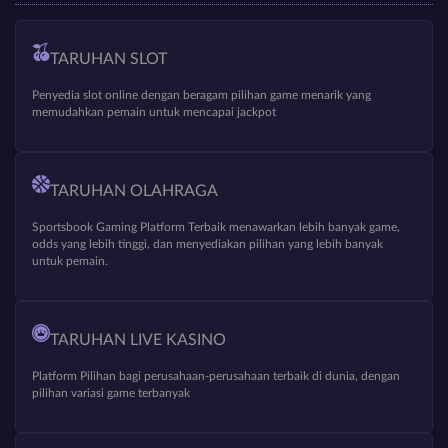
TARUHAN SLOT
Penyedia slot online dengan beragam pilihan game menarik yang
memudahkan pemain untuk mencapai jackpot
TARUHAN OLAHRAGA
Sportsbook Gaming Platform Terbaik menawarkan lebih banyak game,
odds yang lebih tinggi, dan menyediakan pilihan yang lebih banyak
untuk pemain.
TARUHAN LIVE KASINO
Platform Pilihan bagi perusahaan-perusahaan terbaik di dunia, dengan
pilihan variasi game terbanyak