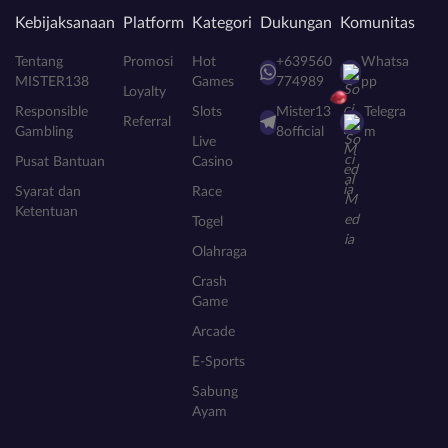
Kebijaksanaan
Platform
Kategori
Dukungan
Komunitas
Tentang
Promosi
Hot
+639560
Whatsa
MISTER138
Games
774989
pp
Loyalty
Responsible
Slots
Mister13
Telegra
Referral
Gambling
8official
m
Live
Pusat Bantuan
Casino
Syarat dan
Race
Ketentuan
Togel
Olahraga
Crash
Game
Arcade
E-Sports
Sabung
Ayam