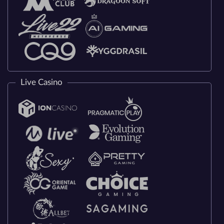
Live Casino