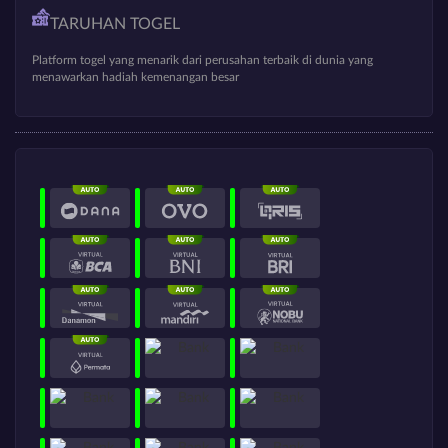
TARUHAN TOGEL
Platform togel yang menarik dari perusahan terbaik di dunia yang
menawarkan hadiah kemenangan besar