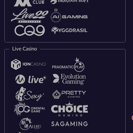
Live Casino