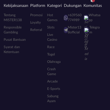
Kebijaksanaan
Platform
Kategori
Dukungan
Komunitas
Tentang
Promosi
Hot
+639560
Whatsa
MISTER138
Games
774989
pp
Loyalty
Responsible
Slots
Mister13
Telegra
Referral
Gambling
8official
m
Live
Pusat Bantuan
Casino
Syarat dan
Race
Ketentuan
Togel
Olahraga
Crash
Game
Arcade
E-Sports
Sabung
Ayam