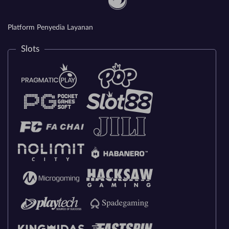
Platform Penyedia Layanan
Slots