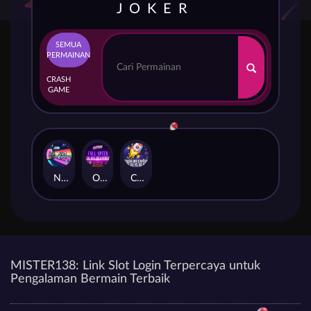
JOKER
SEMUA
PERMAINAN
CRASH
GAME
Nyan Cat
Out Run
Cash Or Crash
MISTER138: Link Slot Login Terpercaya untuk
Pengalaman Bermain Terbaik