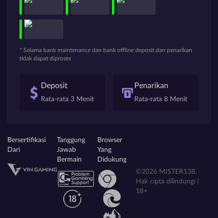
* Selama bank maintenance dan bank offline deposit dan penarikan
tidak dapat diproses
Deposit
Penarikan
Rata-rata 3 Menit
Rata-rata 8 Menit
Bersertifikasi
Tanggung
Browser
Dari
Jawab
Yang
Bermain
Didukung
©2026 MISTER138.
Hak cipta dilindungi |
18+