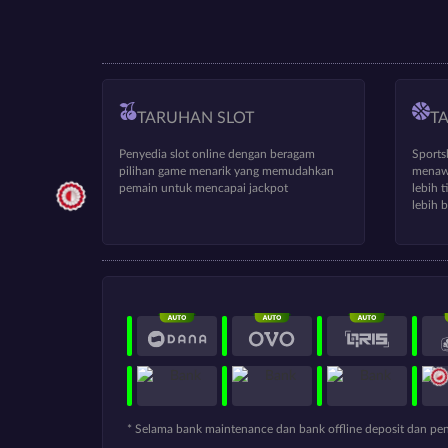
TARUHAN SLOT
T
Penyedia slot online dengan beragam
Sports
pilihan game menarik yang memudahkan
menawa
pemain untuk mencapai jackpot
lebih 
lebih 
* Selama bank maintenance dan bank offline deposit dan pen