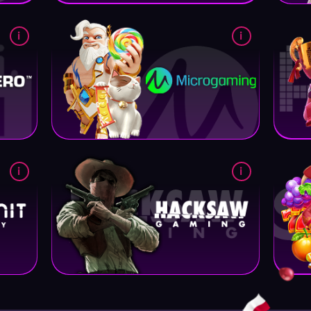
i
i
i
i