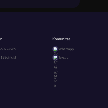
an
Komunitas
560774989
Whatsapp
138official
Telegram