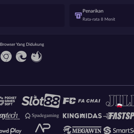
Penarikan
Rata-rata 8 Menit
Browser Yang Didukung