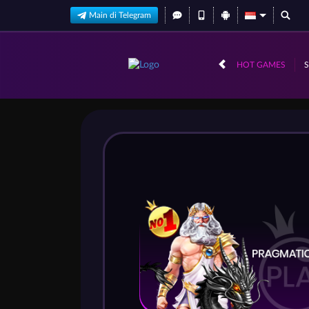
Main di Telegram
HOT GAMES