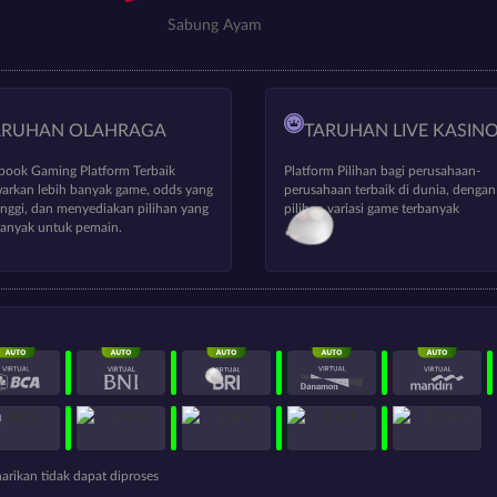
Sabung Ayam
ARUHAN OLAHRAGA
TARUHAN LIVE KASIN
book Gaming Platform Terbaik
Platform Pilihan bagi perusahaan-
rkan lebih banyak game, odds yang
perusahaan terbaik di dunia, dengan
tinggi, dan menyediakan pilihan yang
pilihan variasi game terbanyak
banyak untuk pemain.
arikan tidak dapat diproses