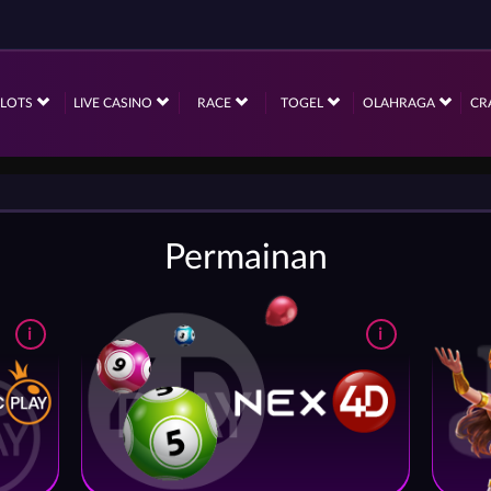
SLOTS
LIVE CASINO
RACE
TOGEL
OLAHRAGA
CR
Permainan
i
i