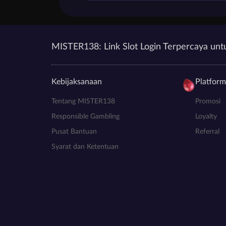
MISTER138: Link Slot Login Terpercaya un
Kebijaksanaan
Platfor
Tentang MISTER138
Promosi
Responsible Gambling
Loyalty
Pusat Bantuan
Referral
Syarat dan Ketentuan