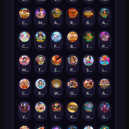
Clash of War
Mafia Ways II : Metro Haven Heist
Aztec Empire
Roma Kingdom
Blessing of the Dragon
Aztec Empire 1000
Cupid's Garden
Natural Ace
Fishing's Paradise
Blessing of the Tiger
Tiki Paradise
Punk Star
Moe Moe Cute
The King Joker
Zushi Prime
Pet Ranger
Squid Toon
Lab 19 Mania
Centillion Gods
Rich Rich Water
Wrath of Egypt
ONE Boxing
Roma Plus
Alice's Wonder
Vampire Hunter
Royal Thai Dessert
Shiba Mogul
Kingdom Z
Hungry Krahung
Ghost House