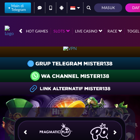
Main di
MASUK
DAF
Telegram
HOT GAMES
SLOTS
LIVE CASINO
RACE
TOGE
IDR
12,745,394,