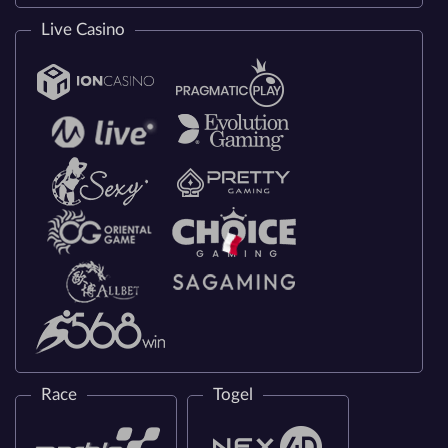
Live Casino
Race
Togel