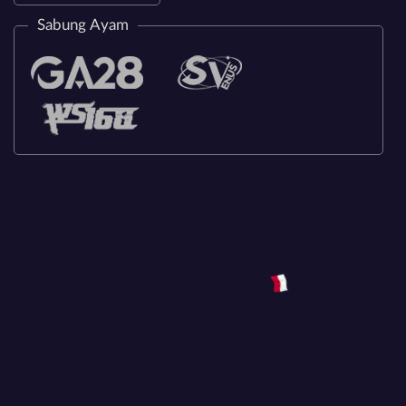
Sabung Ayam