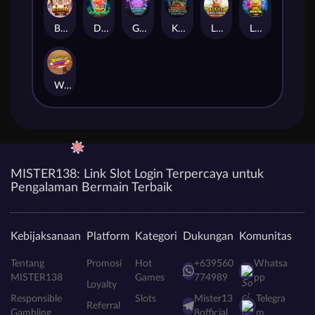
Blessing of the Ox
Dino Pops
Grand Shine
Kraken Treasure
Lucky NangKwak
Little Monster
Wonder Cuisine
MISTER138: Link Slot Login Terpercaya untuk
Pengalaman Bermain Terbaik
Kebijaksanaan
Platform
Kategori
Dukungan
Komunitas
Tentang
Promosi
Hot
+639560
Whatsa
MISTER138
Games
774989
pp
Loyalty
Responsible
Slots
Mister13
Telegra
Referral
Gambling
8official
m