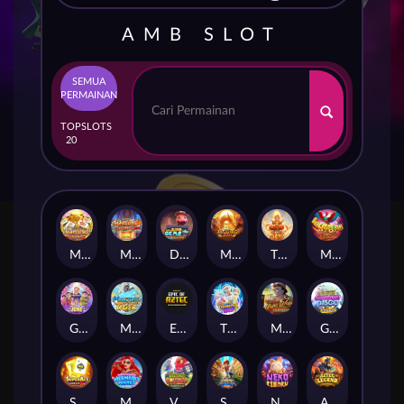
AMB SLOT
SEMUA
PERMAINAN
TOP
SLOTS
20
Mahjong Legend
Mahjong Legend Xmas
Dino Gems
Mahjong Legacy
The Monkey King
Mahjong of the Phoenix
Government Joke
Mahjong of the White Tiger
Epic of Aztec
The Beat of Olympus 1000
Mafia Ways
Government Disco
Super Ace X
Mermaid's Market
Veggies Bonanza
Subway Runner
Neko Reborn
Aztec Legend