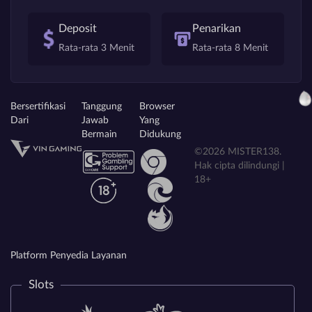
Deposit
Penarikan
Rata-rata 3 Menit
Rata-rata 8 Menit
Bersertifikasi
Tanggung
Browser
Dari
Jawab
Yang
Bermain
Didukung
©2026 MISTER138.
Hak cipta dilindungi |
18+
Platform Penyedia Layanan
Slots