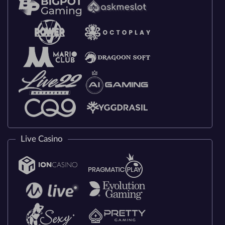
Live Casino