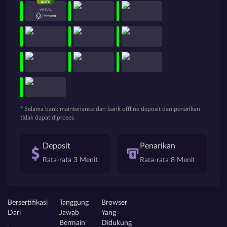
* Selama bank maintenance dan bank offline deposit dan penarikan
tidak dapat diproses
Deposit
Penarikan
Rata-rata 3 Menit
Rata-rata 8 Menit
Bersertifikasi
Tanggung
Browser
Dari
Jawab
Yang
Bermain
Didukung