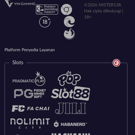
©2026 MISTER138.
Hak cipta dilindungi |
18+
Platform Penyedia Layanan
Slots