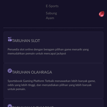
E-Sports
Sabung
Ayam
TARUHAN SLOT
Penyedia slot online dengan beragam pilihan game menarik yang
memudahkan pemain untuk mencapai jackpot
TARUHAN OLAHRAGA
Sportsbook Gaming Platform Terbaik menawarkan lebih banyak game,
odds yang lebih tinggi, dan menyediakan pilihan yang lebih banyak
untuk pemain.