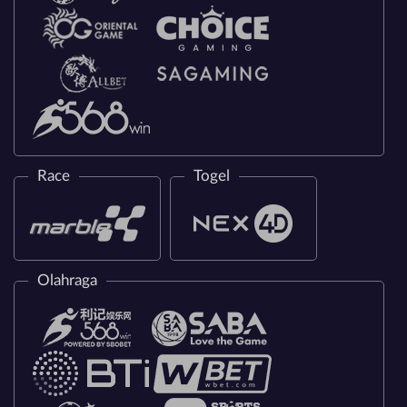
Race
Togel
Olahraga