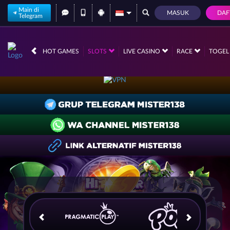
Main di
MASUK
DAF
Telegram
HOT GAMES
SLOTS
LIVE CASINO
RACE
TOGE
IDR
12,689,497,