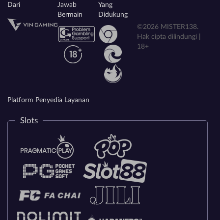
Dari
Jawab
Yang
Bermain
Didukung
©2026 MISTER138.
Hak cipta dilindungi |
18+
Platform Penyedia Layanan
Slots