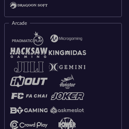
Arcade