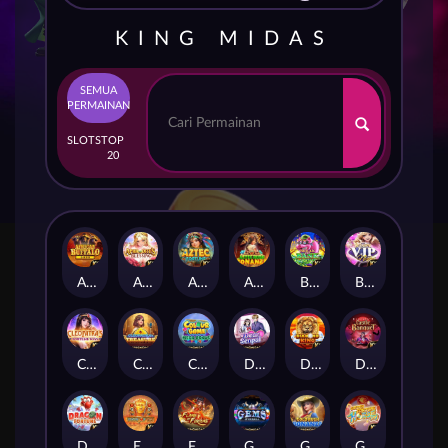
KING MIDAS
SEMUA
PERMAINAN
SLOTS
TOP
20
AFRICAN BUFFALO 5000
APHRODITE’S BLESSING
Aztec Fortune
Aztec Rush Bonanza
BREAK THE BANK
BUNNY VIP NIGHT
Cleopatra's Fortune Ways
Cleopatra's Treasure
Colour Game Mega Bonus
Dear Senpai
DIAMOND KING
DRACULA’S CASTLE BANQUET
DRAGON FORTUNE
EYES OF RA
Flame of Fortune
Gems of Valhalla
Gold Rush Bonanza
GOLDEN FORTUNE HORSE