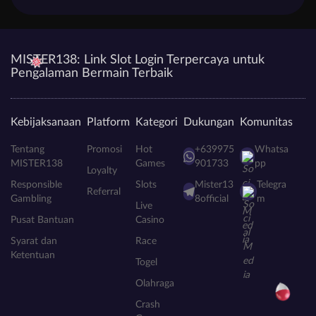
MISTER138: Link Slot Login Terpercaya untuk
Pengalaman Bermain Terbaik
Kebijaksanaan
Platform
Kategori
Dukungan
Komunitas
Tentang
Promosi
Hot
+639975
Whatsa
MISTER138
Games
901733
pp
Loyalty
Responsible
Slots
Mister13
Telegra
Referral
Gambling
8official
m
Live
Pusat Bantuan
Casino
Syarat dan
Race
Ketentuan
Togel
Olahraga
Crash