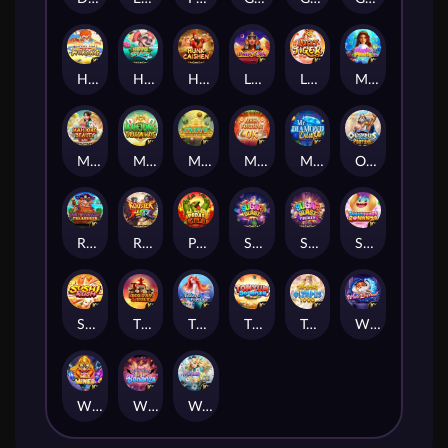
HEAVENLY FEAST WITH WUKONG
Hippo Splash
Hunk Cai Shen
LADY OF RA
LUCKY TIGER
MAGIC PEARLS
Mahjong Beauty
Mahjong Dragon Ways
MAYA TEMPLE OF FORTUNE
MEGA FORTUNE OX
MR DIAMOND DELUXE
Olympus Fortune
REDBEARD TREASURE
Rooster Blitz
Pedas Gila
Sugar Blast
Sugar Blast Frenzy
Sugar Candy Bonanza
SUSHI RUSH
THE BIG THE FAT THE UGLY
TIDES OF FORTUNE
TOMYUM BONANZA
Treasures of Olympus 1000
WHITE ELEPHANT
WILD MINER
WILD WITCH SUGAR BONANZA
Wonder Ace