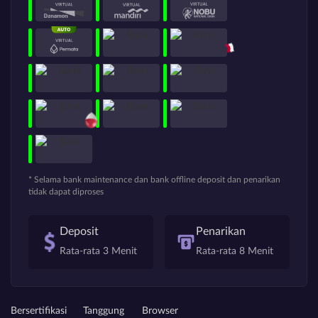
* Selama bank maintenance dan bank offline deposit dan penarikan
tidak dapat diproses
Deposit
Penarikan
Rata-rata 3 Menit
Rata-rata 8 Menit
Bersertifikasi
Tanggung
Browser