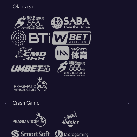
Olahraga
Crash Game