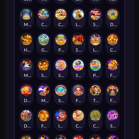
MYSTIC LEGEND 2
CUBE?
CAISHEN-LUCKY SPREAD
LUCKY ACE 2
Super Win
Deng Deng
HIYAS GEMS
Go Clash
PYRAMID OF FLAMES
Super Powerful
LUCKY ACE
Challenge・Golden Pig
Madame Caroline
Super Boom
SUGAR TEDDY
SUGAR BOOM
Piggy Master
FEATURE BUY - Golden Pig
DA FU GUI
Moon Festival
SUPER LUCKY
Face Off
The Empire
FEATURE BUY・SUPER POWERFUL
Dragon Boat Festival
Fortune Teller
India Treasure
CAISHEN DADDY
Challenge・Mayan Calendar
Super Rich