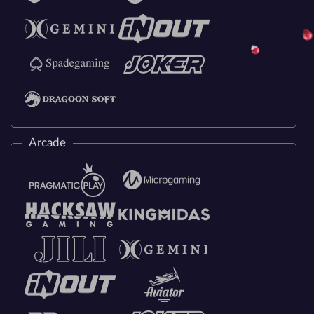
Arcade