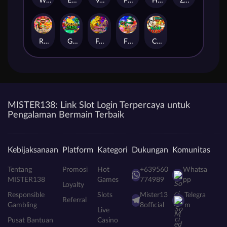
Werewolf
Elephant
Vampire
PS Club
Hand Of God
ZUMA
Rat of Wealth
GOLDEN JADE
FANTASY - SOUTHEAST ASIA
FEATURE BUY・CHRISTMAS EXPRESS
Chef Husky
MISTER138: Link Slot Login Terpercaya untuk
Pengalaman Bermain Terbaik
Kebijaksanaan
Platform
Kategori
Dukungan
Komunitas
Tentang
Promosi
Hot
+639560
Whatsa
MISTER138
Games
774989
pp
Loyalty
Responsible
Slots
Mister13
Telegra
Referral
Gambling
8official
m
Live
Pusat Bantuan
Casino