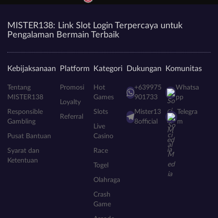
MISTER138: Link Slot Login Terpercaya untuk
Pengalaman Bermain Terbaik
Kebijaksanaan
Platform
Kategori
Dukungan
Komunitas
Tentang
Promosi
Hot
+639975
Whatsa
MISTER138
Games
901733
pp
Loyalty
Responsible
Slots
Mister13
Telegra
Referral
Gambling
8official
m
Live
Pusat Bantuan
Casino
Syarat dan
Race
Ketentuan
Togel
Olahraga
Crash
Game