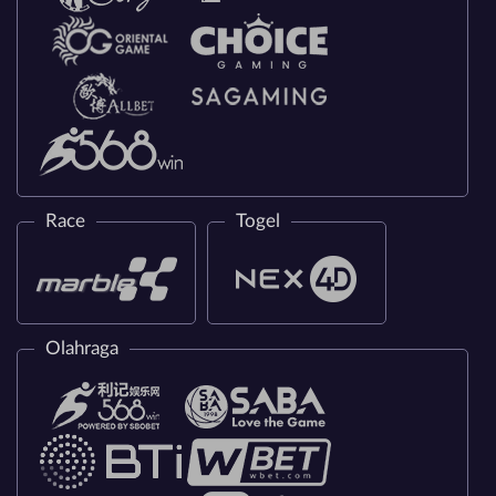
Race
Togel
Olahraga