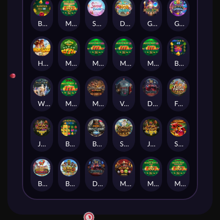
Burning Ice 10
Multi Hot 5 Burn Wilds
Sugar Fiesta
Dice Jungle
Gates Of Merlyn
Genie's Bonanza
HotSamba
Multi Hot Ways
Multi Hot 10
Multi Hot 20
Multi Hot 40
Burning Ice 40
Wild & Gods
MultiHot5
Mad Slot
Vampires
Dracula's Fortune
Farm's Fortune
Jungle Sisters Deluxe
Burning Ice
Book of Futuria
Safari Simba
Jungle Sisters
Samurai
Book Of Bonanza
Boka Jamba 10
Dracula's Fortune Halloween Edition
Mariachi Coins
Multi Hot 5 Wild
Multi Hot Wild Ways