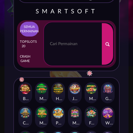
SMARTSOFT
SEMUA
PERMAINAN
TOP
SLOTS
20
CRASH
GAME
Bao Slot 5X
Multi Hot 100
Habesha Fortune 5
Jingle Bell Bonanza
Multi Hot 5 Deluxe
Gems Crown Charging Wilds
Coins Of Atlantis
Multi Hot 5 Super Wilds
Power Of Tiger
Multi Fruits Charging Wilds
Foxy Hot 20
WildMultiStar